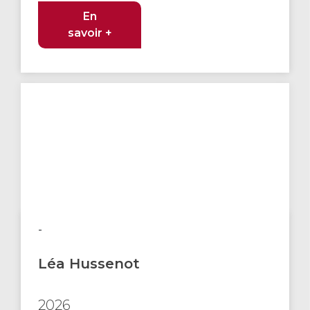
En
savoir +
-
Léa Hussenot
2026