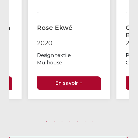
-
-
stra
Rose Ekwé
Co
Brû
2020
202
Design textile
Poèm
Mulhouse
Char
En savoir +