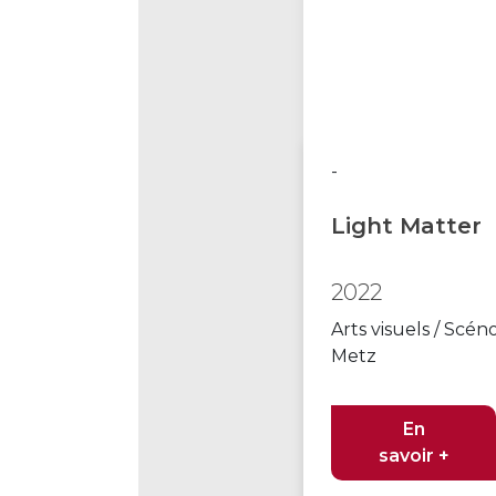
-
Light Matter
2022
Arts visuels / Scé
Metz
En
savoir +