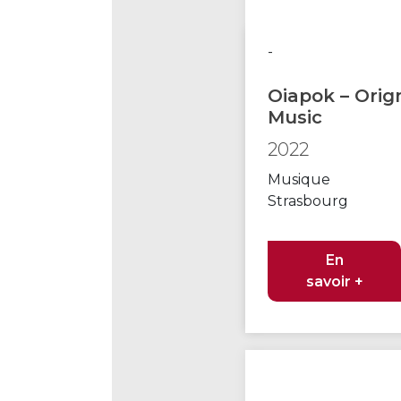
-
Oiapok – Orig
Music
2022
Musique
Strasbourg
En
savoir +