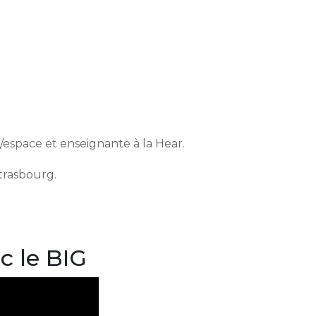
/espace et enseignante à la Hear.
trasbourg.
c le BIG